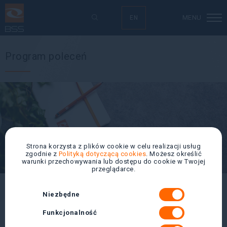
MENU
EN
Program poleceń
Strona korzysta z plików cookie w celu realizacji usług
zgodnie z
Polityką dotyczącą cookies
. Możesz określić
warunki przechowywania lub dostępu do cookie w Twojej
przeglądarce.
Regulamin Programu
Niezbędne
I. CEL I ZAKRES REGULAMINU
Funkcjonalność
Celem Regulaminu jest określenie zasad uczestnictwa w