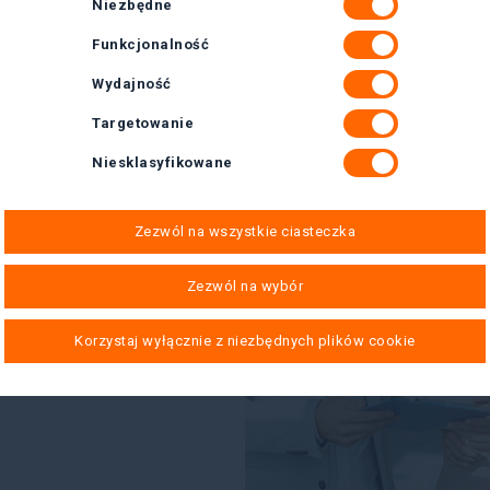
Niezbędne
Funkcjonalność
Wydajność
Targetowanie
Niesklasyfikowane
Zezwól na wszystkie ciasteczka
steśmy częścią
Zezwól na wybór
Korzystaj wyłącznie z niezbędnych plików cookie