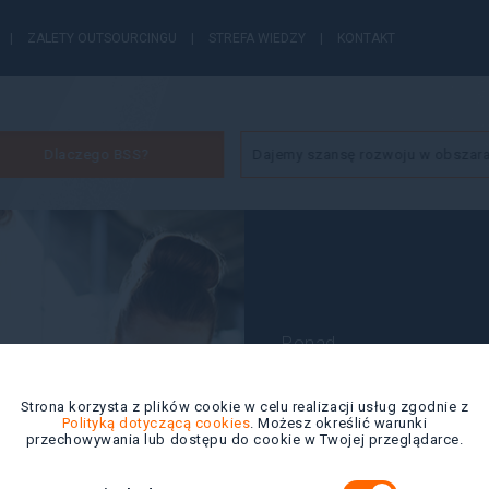
ZALETY OUTSOURCINGU
STREFA WIEDZY
KONTAKT
Dlaczego BSS?
Dajemy szansę rozwoju w obszar
Ponad
350
Strona korzysta z plików cookie w celu realizacji usług zgodnie z
Polityką dotyczącą cookies
. Możesz określić warunki
przechowywania lub dostępu do cookie w Twojej przeglądarce.
pracowników