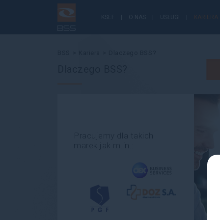
KSEF
O NAS
USŁUGI
KARIERA
BSS
Kariera
Dlaczego BSS?
Dlaczego BSS?
Pracujemy dla takich
marek jak m.in.: