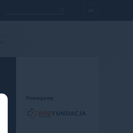
EN
ach
Pomagamy