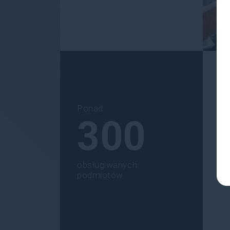
Ponad
300
Je
obsługiwanych
podmiotów