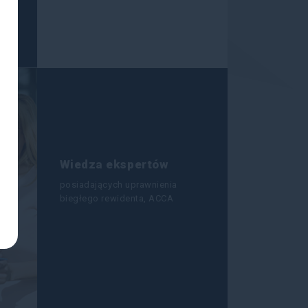
Wiedza ekspertów
posiadających uprawnienia
biegłego rewidenta, ACCA